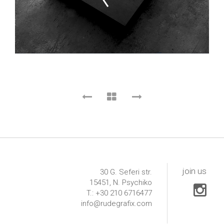
join us
30 G. Seferi str.
15451, N. Psychiko
T.: +30 210 6716477
info@rudegrafix.com